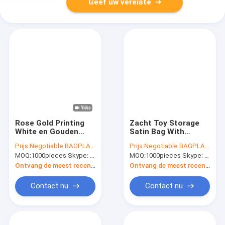
Geef uw vereiste
Rose Gold Printing
Zacht Toy Storage
White en Gouden
Satin Bag With
Zijde Verpakkende
Drawstring, Promotie
Prijs:
Negotiable BAGPLASTICS@YAHOO.COM
Prijs:
Negotiable BAGPLASTICS@YAHOO.COM
Zakken voor
het Satijn
MOQ:
1000pieces Skype: mydearneil
MOQ:
1000pieces Skype: mydearneil
Kledingindustrie, de
Verpakkende Zak van
Roze Zijde en Zak
de Rode Wijnkleur,
Ontvang de meest recente Prijs
Ontvang de meest recente Prijs
van
Heet verkopend
Fluweeldrawstring
Buitensporig Roze
Contact nu
Contact nu
met Ros
Satijn J