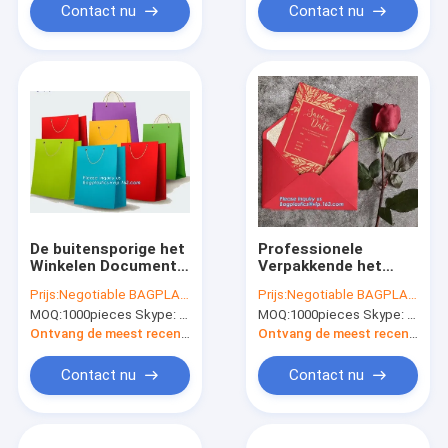
met Pak van Handvat
huwelijk g aan
Contact nu
Contact nu
het In het groot
Bagplastics
De buitensporige het
Professionele
Winkelen Document
Verpakkende het
verpakkende het
Document van
Prijs:
Negotiable BAGPLASTICS@YAHOO.COM
Prijs:
Negotiable BAGPLASTICS@YAHOO.COM
document van de
Kraftpapier van de
MOQ:
1000pieces Skype: mydearneil
MOQ:
1000pieces Skype: mydearneil
Giftzak zak met
Douanegroet Envelop
Handvatten van
met Hoogte -
Ontvang de meest recente Prijs
Ontvang de meest recente Prijs
verpakking, Luxe
kwaliteit, Bruine
kleedt document
Kraftpapier-
Contact nu
Contact nu
boodschappentas
Document
voor verpakking
Vensterenvelop
Bagease