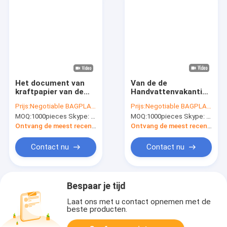
Het document van
Van de de
kraftpapier van de
Handvattenvakantie
voornaamste
van Tote Bags Paper
Prijs:
Negotiable BAGPLASTICS@YAHOO.COM
Prijs:
Negotiable BAGPLASTICS@YAHOO.COM
Voedselrang de
Bags With van de
MOQ:
1000pieces Skype: mydearneil
MOQ:
1000pieces Skype: mydearneil
zakken, geniete
Kerstmis Grote Gift
kraftpapier-zak,
van de de
Ontvang de meest recente Prijs
Ontvang de meest recente Prijs
nietten de zak van
Zakkenzoetigheid
broodkraftpapier,
van Kraftpapier van
Contact nu
Contact nu
kraftpapier-
de Giftzakken van de
document
de Sjaalhandschoen
broodzakken voor de
de Giftzakken met
verpakking van zand
Gre
Bespaar je tijd
Laat ons met u contact opnemen met de
beste producten.