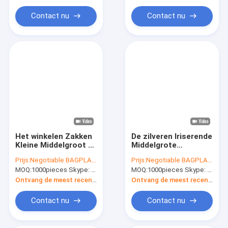
In water oplosbare Filmpva Zak
Kleinhandelszakken,
Paper-
Partijzakken
Brievenenvelop
Contact nu
Contact nu
Bagease
Biologisch afbreekbare composteerbare zakken
Vuilniszak Refuse Sack Glove Schort
De Productenlevering van het Eco Vriendschappelijke Huisdie
Het winkelen Zakken
De zilveren Iriserende
Kleine Middelgroot &
Middelgrote
Groot, Giftzak met
Giftzakken met
Prijs:
Negotiable BAGPLASTICS@YAHOO.COM
Prijs:
Negotiable BAGPLASTICS@YAHOO.COM
Handvatten,
Handvatten voor
MOQ:
1000pieces Skype: mydearneil
MOQ:
1000pieces Skype: mydearneil
Hoekplaat met
Huwelijken,
Karton voor het
Verjaardagenpak,
Ontvang de meest recente Prijs
Ontvang de meest recente Prijs
Kleinhandels
Metaal stelt de
Verhandelen
Verpakkende Zak van
Contact nu
Contact nu
de Partijgunst voor