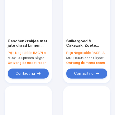
Geschenkzakjes met
Suikergoed &
jute draad Linnen
Cakezak, Zoete
Hessische zakken
taartbestellingzak,
Prijs:
Negotiable BAGPLASTICS@YAHOO.COM
Prijs:
Negotiable BAGPLASTICS@YAHOO.COM
zakken voor feest
het document van de
MOQ:
1000pieces Skype: mydearneil
MOQ:
1000pieces Skype: mydearneil
bruiloft gunsten
Suikerverpakking zak,
sieraden ambachten,
Kleine
Ontvang de meest recente Prijs
Ontvang de meest recente Prijs
kleine cadeautjes
taartbestellingzak,
de zak van de
Contact nu
Contact nu
Gebakjeverpakking,
Suikergoedverpakking
Huis
Producten
Ongeveer ons