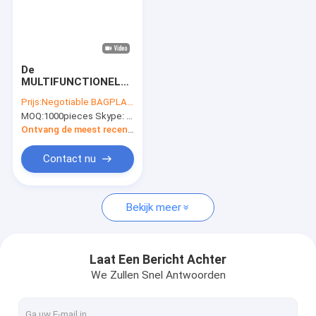
De
MULTIFUNCTIONELE
Vakantiegift doet het
Prijs:
Negotiable BAGPLASTICS@YAHOO.COM
Winkelen CMYK Eco
MOQ:
1000pieces Skype: mydearneil
Kleinhandels
Verpakkings100%
Ontvang de meest recente Prijs
Rekupereerbare
Kraftpapier
Contact nu
Document Huwelijks
Welkome Zakken in
zakken
Bekijk meer
Laat Een Bericht Achter
We Zullen Snel Antwoorden