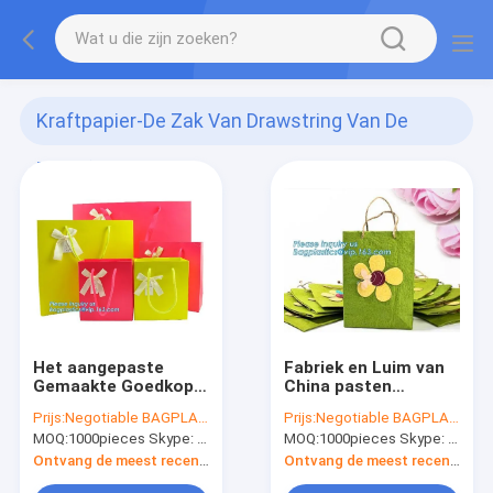
Kraftpapier-De Zak Van Drawstring Van De
Zakgift
(910)
Het aangepaste
Fabriek en Luim van
Gemaakte Goedkope
China pasten
Verdraaide
Gedrukte
Prijs:
Negotiable BAGPLASTICS@YAHOO.COM
Prijs:
Negotiable BAGPLASTICS@YAHOO.COM
Document behandelt
Luxedocument het
MOQ:
1000pieces Skype: mydearneil
MOQ:
1000pieces Skype: mydearneil
Witte Kraftpapier-
Winkelen Zak met
Document Zakken,
Logo Custom, Lage
Ontvang de meest recente Prijs
Ontvang de meest recente Prijs
Wijndocument Zak
prijsdouane gekleurd