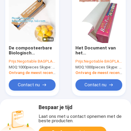
De composteerbare
Het Document van
Biologisch
het
afbreekbare Film van
siliconeperkament
Prijs:
Negotiable BAGPLASTICS@YAHOO.COM
Prijs:
Negotiable BAGPLASTICS@YAHOO.COM
de het
Voorgesneden
MOQ:
1000pieces Skype: mydearneil
MOQ:
1000pieces Skype: mydearneil
Broodjesomslag van
Perkamentdocument
de Graanpla Folie,
Bladen voor het
Ontvang de meest recente Prijs
Ontvang de meest recente Prijs
pvc klampt zich Film,
Bakken van
de Verse Dekking van
Document voor
Contact nu
Contact nu
de Voedselomslag
Baksel, het Koken,
vast, klampt PE van
het Roosteren,
de Voedselomslag
Luchtbraadpan en
zich Film vast
Ste
Bespaar je tijd
Laat ons met u contact opnemen met de
beste producten.