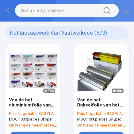
Het Biovaatwerk Van Vaatwerkeco
(579)
Van de het
Van de het
aluminiumfolie van
Bakselfolie van het
de voedselrang de
huishoudenvoedsel
Prijs:
Negotiable BAGPLASTICS@YAHOO.COM
Prijs:
Negotiable BAGPLASTICS@YAHOO.COM
omslagdocument
het Broodje van de
MOQ:
1000pieces Skype: mydearneil
MOQ:
1000pieces Skype: mydearneil
broodje voor voor
de
verpakking, baksel,
Barbecuealuminiumfolie,
Ontvang de meest recente Prijs
Ontvang de meest recente Prijs
BARBECUE, 8011
de Folie