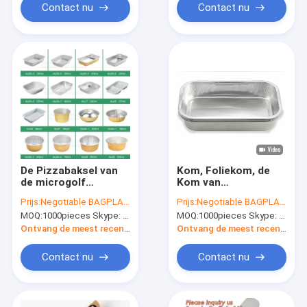
aluminiumfolie
Jumbobroodje 8011,
Contact nu
Contact nu
materieel
Folie Jumbobroodje
jumbobroodje voor
Manufact van het
voedselgra
Huishoudenaluminium
De Pizzabaksel van
Kom, Foliekom, de
de microgolf
Kom van
Beschikbaar
Schotelchina, de
Prijs:
Negotiable BAGPLASTICS@YAHOO.COM
Prijs:
Negotiable BAGPLASTICS@YAHOO.COM
Aluminiumfolie Tray
Foliekom van China,
MOQ:
1000pieces Skype: mydearneil
MOQ:
1000pieces Skype: mydearneil
Pans Container
de Schotel van China,
Sizes, Pan Box Trays
de CONTAINER van
Ontvang de meest recente Prijs
Ontvang de meest recente Prijs
Takeaway Container,
de ALUMINIUMfolie,
Keuken en B
FOLIEbroodje,
Contact nu
Contact nu
PERKAMENTdocument,
JUMBObroodje