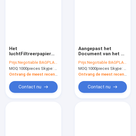
Het
Aangepast het
luchtFiltreerpapier
Document van het de
voor Luchtfilter, 80g-
Grootteperkament
Prijs:
Negotiable BAGPLASTICS@YAHOO.COM
Prijs:
Negotiable BAGPLASTICS@YAHOO.COM
270g omfloerst het
van A4 A5 Vindend
MOQ:
1000pieces Skype: mydearneil
MOQ:
1000pieces Skype: mydearneil
Filtreerpapierhoogte
Document, het
van de Oppervlakte
Bakseldocument van
Ontvang de meest recente Prijs
Ontvang de meest recente Prijs
Tafelolie - kwaliteits
het Voedsel
Goede Prijs,
Verpakkend Gebruik
Contact nu
Contact nu
Siliciumbakkerij
Vetvrij
Perkamentdocument
voor Resta
Huis
Producten
Ongeveer ons