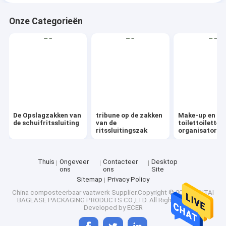
Onze Categorieën
De Opslagzakken van
tribune op de zakken
Make-up en
de schuifritssluiting
van de
toilettoiletten
ritssluitingszak
organisator
Thuis
Ongeveer
Contacteer
Desktop
ons
ons
Site
Sitemap
Privacy Policy
China composteerbaar vaatwerk
Supplier.Copyright © 2025 YANTAI
BAGEASE PACKAGING PRODUCTS CO.,LTD. All Rights Reserved.
Developed by
ECER