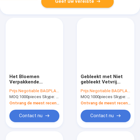
Geef uw vereiste
Het Bloemen
Gebleekt met Niet
Verpakkende
gebleekt Vetvrij
Document van het
Document voor
Prijs:
Negotiable BAGPLASTICS@YAHOO.COM
Prijs:
Negotiable BAGPLASTICS@YAHOO.COM
chocoladeperkament,
Voedsel
MOQ:
1000pieces Skype: mydearneil
MOQ:
1000pieces Skype: mydearneil
van het het
Verpakkende,
Bakselperkament van
Milieuvriendelijke en
Ontvang de meest recente Prijs
Ontvang de meest recente Prijs
de Voedselrang het
Groene Vetvrije
Niet gebleekte
Voedsel Verpakking
Contact nu
Contact nu
Verpakkende
Document, Silicone
Met een laag bedekte
Parchmen