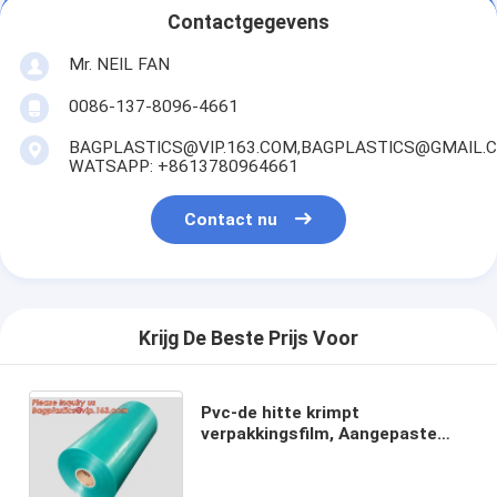
Contactgegevens
Mr. NEIL FAN
0086-137-8096-4661
BAGPLASTICS@VIP.163.COM,BAGPLASTICS@GMAIL.
WATSAPP: +8613780964661
Contact nu
Krijg De Beste Prijs Voor
Pvc-de hitte krimpt
verpakkingsfilm, Aangepaste
plastic krimpfolie, krimpt het
plastiek omslag, krimpt
krimpfoliepvc, POF/polyolefin