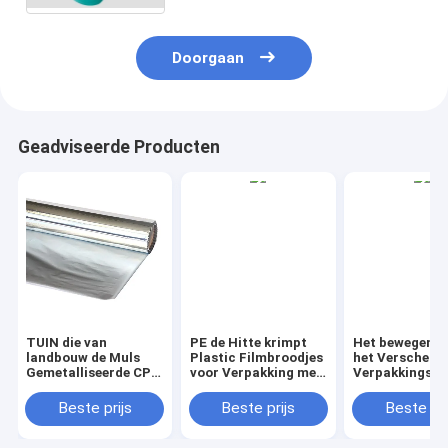
Doorgaan
Geadviseerde Producten
TUIN die van
PE de Hitte krimpt
Het bewegen z
landbouw de Muls
Plastic Filmbroodjes
het Verschepe
Gemetalliseerde CPP
voor Verpakking met
Verpakkingslev
Film, Pe Film,
Aangepaste Grootte
veilig Bij elkaa
Tuinbouwmulsfilm,
en Kleuren
brengend, Bun
Beste prijs
Beste prijs
Beste pri
Tuin met mulch
en Beveiligend,
bedekken
Omslagmeubila
Geperforeerde
Dozen, Object