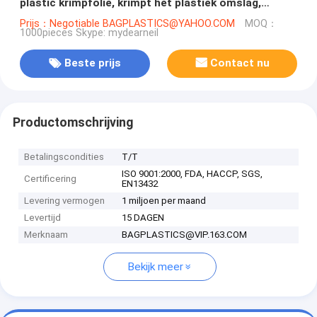
plastic krimpfolie, krimpt het plastiek omslag,
krimpt krimpfoliepvc, POF/polyolefin
Prijs：Negotiable BAGPLASTICS@YAHOO.COM
MOQ：
1000pieces Skype: mydearneil
Beste prijs
Contact nu
Productomschrijving
Betalingscondities
T/T
ISO 9001:2000, FDA, HACCP, SGS,
Certificering
EN13432
Levering vermogen
1 miljoen per maand
Levertijd
15 DAGEN
Merknaam
BAGPLASTICS@VIP.163.COM
Bekijk meer