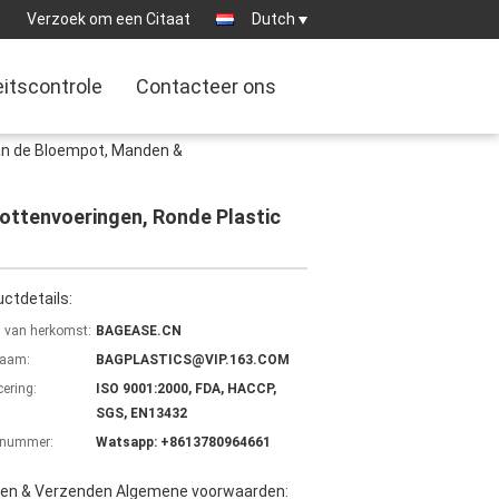
:
Verzoek om een Citaat
Dutch
eitscontrole
Contacteer ons
van de Bloempot, Manden &
ottenvoeringen, Ronde Plastic
ctdetails:
s van herkomst:
BAGEASE.CN
aam:
BAGPLASTICS@VIP.163.COM
cering:
ISO 9001:2000, FDA, HACCP,
SGS, EN13432
lnummer:
Watsapp: +8613780964661
len & Verzenden Algemene voorwaarden: