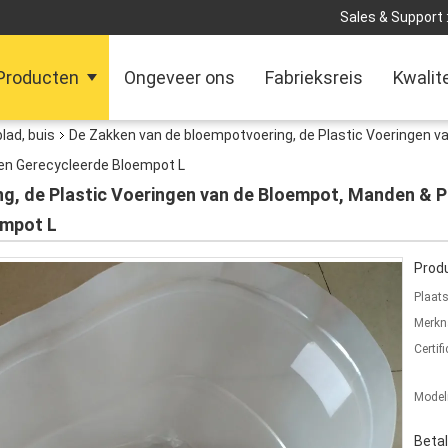
Sales & Support 
Producten
Ongeveer ons
Fabrieksreis
Kwalit
blad, buis
De Zakken van de bloempotvoering, de Plastic Voeringen 
een Gerecycleerde Bloempot L
g, de Plastic Voeringen van de Bloempot, Manden & P
empot L
Produ
Plaat
Merkn
Certifi
Mode
Beta