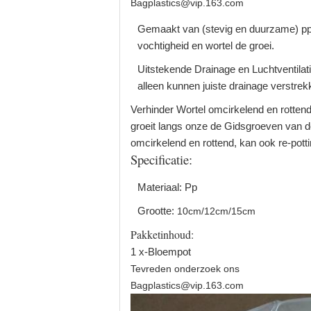
Bagplastics@vip.163.com
Gemaakt van (stevig en duurzame) pp, i
vochtigheid en wortel de groei.
Uitstekende Drainage en Luchtventilat
alleen kunnen juiste drainage verstr
Verhinder Wortel omcirkelend en rottend
groeit langs onze de Gidsgroeven van de
omcirkelend en rottend, kan ook re-pott
Specificatie:
Materiaal: Pp
Grootte:
10cm/12cm/15cm
Pakketinhoud:
1 x-Bloempot
Tevreden onderzoek ons
Bagplastics@vip.163.com