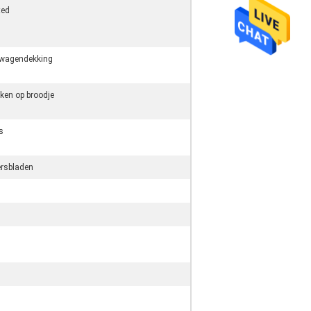
ted
wagendekking
ken op broodje
s
ersbladen