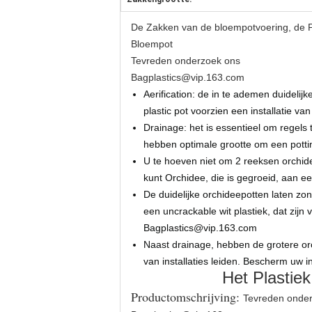
De Zakken van de bloempotvoering, de P
Bloempot
Tevreden onderzoek ons
Bagplastics@vip.163.com
Aerification: de in te ademen duidelijk
plastic pot voorzien een installatie v
Drainage: het is essentieel om regels
hebben optimale grootte om een pottin
U te hoeven niet om 2 reeksen orchide
kunt Orchidee, die is gegroeid, aan e
De duidelijke orchideepotten laten zo
een uncrackable wit plastiek, dat zijn
Bagplastics@vip.163.com
Naast drainage, hebben de grotere or
van installaties leiden. Bescherm uw i
Het Plastie
Productomschrijving:
Tevreden onde