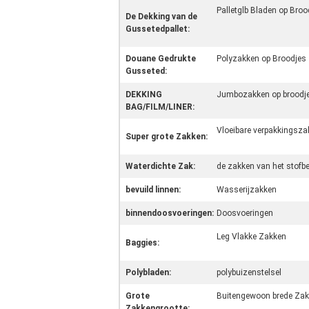
Palletglb Bladen op Broo
De Dekking van de
Gussetedpallet:
Douane Gedrukte
Polyzakken op Broodjes
Gusseted:
DEKKING
Jumbozakken op broodj
BAG/FILM/LINER:
Vloeibare verpakkingsza
Super grote Zakken:
Waterdichte Zak:
de zakken van het stofb
bevuild linnen:
Wasserijzakken
binnendoosvoeringen:
Doosvoeringen
Leg Vlakke Zakken
Baggies:
Polybladen:
polybuizenstelsel
Grote
Buitengewoon brede Za
Zakkengrootte: