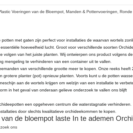
lastic Voeringen van de Bloempot, Manden & Pottenvoeringen, Ronde 
e potten met gaten zijn perfect voor installaties de waarvan wortels zonl
an essentiële hoeveelheid lucht. Groot voor verschillende soorten Orchid
 te volgen van het juiste planten. Wij ontwierpen ons product volgens
g mengeling te verhinderen van een container uit te vallen.
emanden van verschillende grootte meer te kopen. Onze reeks heeft 2 
en grotere planter (pot) opnieuw planten. Voorts kunt u de potten was
nneschijn aan de wortels krijgen om welzijn van een installatie te ver
 vorm in het geval van onderaan
gelieve onderzoek
te vallen
ons
blijft
chideepotten een opgeheven centrum die waterstagnatie verhinderen. 
nstallaties door slechts kwalitatieve orchideekommen te kopen.
k van de bloempot laste In te ademen Orchi
rzoek ons