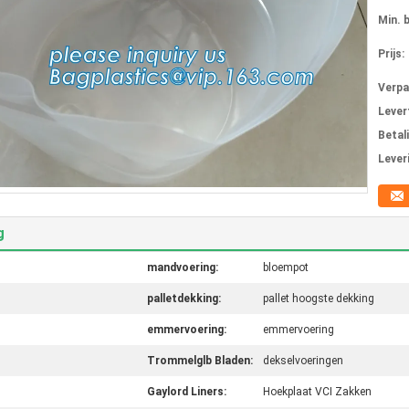
Min. 
Prijs:
Verpa
Levert
Betal
Lever
g
mandvoering:
bloempot
palletdekking:
pallet hoogste dekking
emmervoering:
emmervoering
Trommelglb Bladen:
dekselvoeringen
Gaylord Liners:
Hoekplaat VCI Zakken