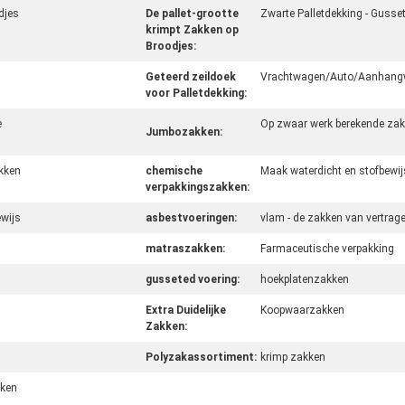
djes
De pallet-grootte
Zwarte Palletdekking - Gusse
krimpt Zakken op
Broodjes:
Geteerd zeildoek
Vrachtwagen/Auto/Aanhang
voor Palletdekking:
e
Op zwaar werk berekende zak
Jumbozakken:
kken
chemische
Maak waterdicht en stofbewij
verpakkingszakken:
ewijs
asbestvoeringen:
vlam - de zakken van vertrag
matraszakken:
Farmaceutische verpakking
gusseted voering:
hoekplatenzakken
Extra Duidelijke
Koopwaarzakken
Zakken:
Polyzakassortiment:
krimp zakken
kken