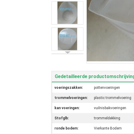
Gedetailleerde productomschrijvin
voeringszakken:
pottenvoeringen
trommelvoeringen:
plastic trommelvoering
kan voeringen:
vuilnisbakvoeringen
Stofglb:
trommeldekking
ronde bodem:
Vierkante Bodem