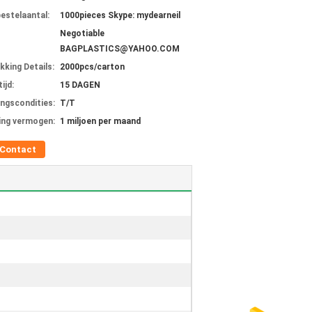
bestelaantal:
1000pieces Skype: mydearneil
Negotiable
BAGPLASTICS@YAHOO.COM
kking Details:
2000pcs/carton
ijd:
15 DAGEN
ingscondities:
T/T
ing vermogen:
1 miljoen per maand
Contact