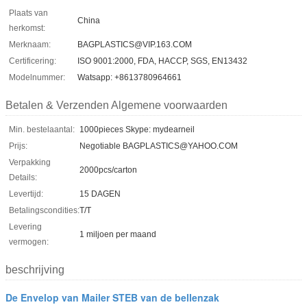
Plaats van
China
herkomst:
Merknaam:
BAGPLASTICS@VIP.163.COM
Certificering:
ISO 9001:2000, FDA, HACCP, SGS, EN13432
Modelnummer:
Watsapp: +8613780964661
Betalen & Verzenden Algemene voorwaarden
Min. bestelaantal:
1000pieces Skype: mydearneil
Prijs:
Negotiable BAGPLASTICS@YAHOO.COM
Verpakking
2000pcs/carton
Details:
Levertijd:
15 DAGEN
Betalingscondities:
T/T
Levering
1 miljoen per maand
vermogen:
beschrijving
De Envelop van Mailer STEB van de bellenzak