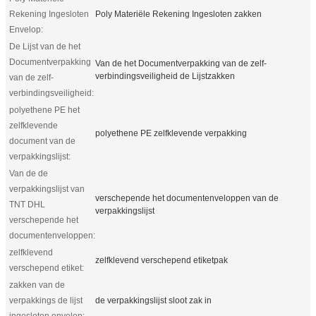
Rekening Ingesloten
Poly Materiële Rekening Ingesloten zakken
Envelop:
De Lijst van de het
Documentverpakking
Van de het Documentverpakking van de zelf-
verbindingsveiligheid de Lijstzakken
van de zelf-
verbindingsveiligheid:
polyethene PE het
zelfklevende
polyethene PE zelfklevende verpakking
document van de
verpakkingslijst:
Van de de
verpakkingslijst van
verschepende het documentenveloppen van de
TNT DHL
verpakkingslijst
verschepende het
documentenveloppen:
zelfklevend
zelfklevend verschepend etiketpak
verschepend etiket:
zakken van de
verpakkings de lijst
de verpakkingslijst sloot zak in
ingesloten envelop: