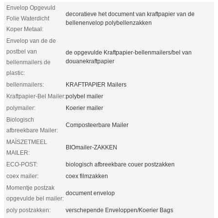
Envelop Opgevuld
decoratieve het document van kraftpapier van de
Folie Waterdicht
bellenenvelop polybellenzakken
Koper Metaal:
Envelop van de de
postbel van
de opgevulde Kraftpapier-bellenmailers/bel van
douanekraftpapier
bellenmailers de
plastic:
bellenmailers:
KRAFTPAPIER Mailers
Kraftpapier-Bel Mailer:
polybel mailer
polymailer:
Koerier mailer
Biologisch
Composteerbare Mailer
afbreekbare Mailer:
MAÏSZETMEEL
BIOmailer-ZAKKEN
MAILER:
ECO-POST:
biologisch afbreekbare couer postzakken
coex mailer:
coex filmzakken
Momentje postzak
document envelop
opgevulde bel mailer:
poly postzakken:
verschepende Enveloppen/Koerier Bags