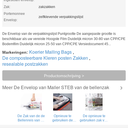
Zak:
zakzakken
Portemonnee
zelfklevende verpakkingslijst
Envelop:
De Envelop van de verpakkingslijst Puntgrootte De aangepaste grootte is
beschikbaar als uw vereiste Hoogste Film Duidelijk micron 30-80 van CPP/CPE
Bodemfilm Duidelijk micron 25-50 van CPP/CPE Versiedocument 45...
Koerier Mailing Bags
Markeringen:
,
De composteerbare Kleren posten Zakken
,
resealable postzakken
Productomschrijving >
De Envelop van Mailer STEB van de bellenzak
Meer
De Zak van de de
Opnieuw te
De opnieuw te
Bellenreis van de
gebruiken de
gebruiken zak van
flessenbeschermer,
houderszak van
de de