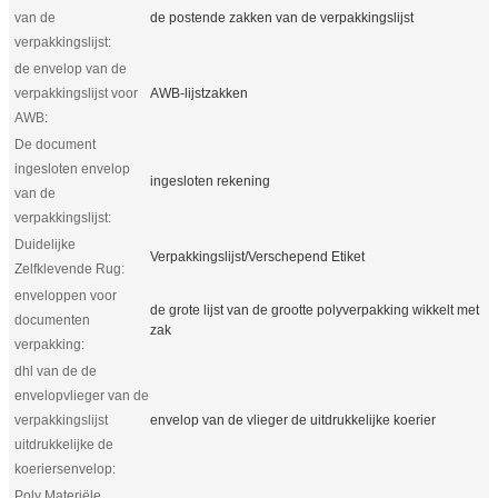
van de
de postende zakken van de verpakkingslijst
verpakkingslijst:
de envelop van de
verpakkingslijst voor
AWB-lijstzakken
AWB:
De document
ingesloten envelop
ingesloten rekening
van de
verpakkingslijst:
Duidelijke
Verpakkingslijst/Verschepend Etiket
Zelfklevende Rug:
enveloppen voor
de grote lijst van de grootte polyverpakking wikkelt met
documenten
zak
verpakking:
dhl van de de
envelopvlieger van de
verpakkingslijst
envelop van de vlieger de uitdrukkelijke koerier
uitdrukkelijke de
koeriersenvelop:
Poly Materiële