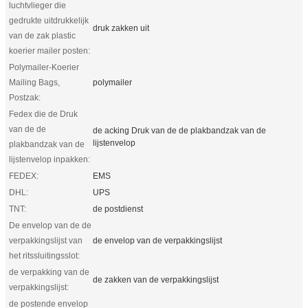
luchtvlieger die
gedrukte uitdrukkelijk
druk zakken uit
van de zak plastic
koerier mailer posten:
Polymailer-Koerier
Mailing Bags,
polymailer
Postzak:
Fedex die de Druk
van de de
de acking Druk van de de plakbandzak van de
lijstenvelop
plakbandzak van de
lijstenvelop inpakken:
FEDEX:
EMS
DHL:
UPS
TNT:
de postdienst
De envelop van de de
verpakkingslijst van
de envelop van de verpakkingslijst
het ritssluitingsslot:
de verpakking van de
de zakken van de verpakkingslijst
verpakkingslijst:
de postende envelop