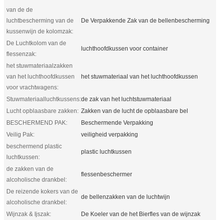
van de de
luchtbescherming van de
De Verpakkende Zak van de bellenbescherming
kussenwijn de kolomzak:
De Luchtkolom van de
luchthoofdkussen voor container
flessenzak:
het stuwmateriaalzakken
van het luchthoofdkussen
het stuwmateriaal van het luchthoofdkussen
voor vrachtwagens:
Stuwmateriaalluchtkussens:
de zak van het luchtstuwmateriaal
Lucht opblaasbare zakken:
Zakken van de lucht de opblaasbare bel
BESCHERMEND PAK:
Beschermende Verpakking
Veilig Pak:
veiligheid verpakking
beschermend plastic
plastic luchtkussen
luchtkussen:
de zakken van de
flessenbeschermer
alcoholische drankbel:
De reizende kokers van de
de bellenzakken van de luchtwijn
alcoholische drankbel:
Wijnzak & Ijszak:
De Koeler van de het Bierfles van de wijnzak