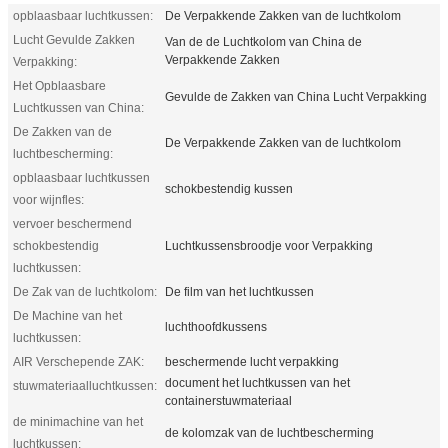
opblaasbaar luchtkussen:
De Verpakkende Zakken van de luchtkolom
Lucht Gevulde Zakken
Van de de Luchtkolom van China de
Verpakkende Zakken
Verpakking:
Het Opblaasbare
Gevulde de Zakken van China Lucht Verpakking
Luchtkussen van China:
De Zakken van de
De Verpakkende Zakken van de luchtkolom
luchtbescherming:
opblaasbaar luchtkussen
schokbestendig kussen
voor wijnfles:
vervoer beschermend
schokbestendig
Luchtkussensbroodje voor Verpakking
luchtkussen:
De Zak van de luchtkolom:
De film van het luchtkussen
De Machine van het
luchthoofdkussens
luchtkussen:
AIR Verschepende ZAK:
beschermende lucht verpakking
document het luchtkussen van het
stuwmateriaalluchtkussen:
containerstuwmateriaal
de minimachine van het
de kolomzak van de luchtbescherming
luchtkussen: