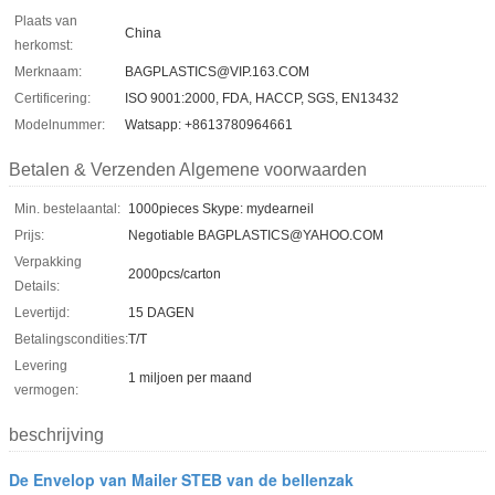
Plaats van
China
herkomst:
Merknaam:
BAGPLASTICS@VIP.163.COM
Certificering:
ISO 9001:2000, FDA, HACCP, SGS, EN13432
Modelnummer:
Watsapp: +8613780964661
Betalen & Verzenden Algemene voorwaarden
Min. bestelaantal:
1000pieces Skype: mydearneil
Prijs:
Negotiable BAGPLASTICS@YAHOO.COM
Verpakking
2000pcs/carton
Details:
Levertijd:
15 DAGEN
Betalingscondities:
T/T
Levering
1 miljoen per maand
vermogen:
beschrijving
De Envelop van Mailer STEB van de bellenzak