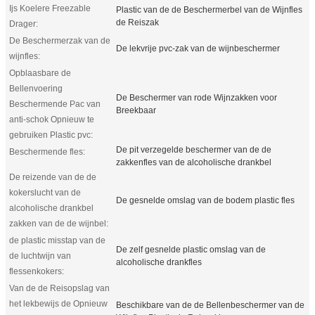
Ijs Koelere Freezable
Plastic van de de Beschermerbel van de Wijnfles
de Reiszak
Drager:
De Beschermerzak van de
De lekvrije pvc-zak van de wijnbeschermer
wijnfles:
Opblaasbare de
Bellenvoering
De Beschermer van rode Wijnzakken voor
Beschermende Pac van
Breekbaar
anti-schok Opnieuw te
gebruiken Plastic pvc:
De pit verzegelde beschermer van de de
Beschermende fles:
zakkenfles van de alcoholische drankbel
De reizende van de de
kokerslucht van de
De gesnelde omslag van de bodem plastic fles
alcoholische drankbel
zakken van de de wijnbel:
de plastic misstap van de
De zelf gesnelde plastic omslag van de
de luchtwijn van
alcoholische drankfles
flessenkokers:
Van de de Reisopslag van
het lekbewijs de Opnieuw
Beschikbare van de de Bellenbeschermer van de