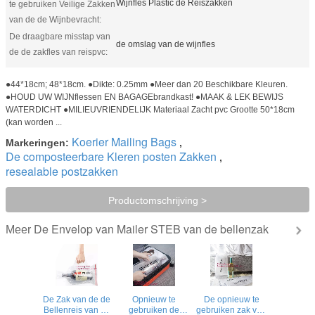
Wijnfles Plastic de Reiszakken
te gebruiken Veilige Zakken
van de de Wijnbevracht:
De draagbare misstap van
de omslag van de wijnfles
de de zakfles van reispvc:
●44*18cm; 48*18cm. ●Dikte: 0.25mm ●Meer dan 20 Beschikbare Kleuren.
●HOUD UW WIJNflessen EN BAGAGEbrandkast! ●MAAK & LEK BEWIJS
WATERDICHT ●MILIEUVRIENDELIJK Materiaal Zacht pvc Grootte 50*18cm
(kan worden ...
Koerier Mailing Bags
Markeringen:
,
De composteerbare Kleren posten Zakken
,
resealable postzakken
Productomschrijving >
De Envelop van Mailer STEB van de bellenzak
Meer
De Zak van de de
Opnieuw te
De opnieuw te
Bellenreis van de
gebruiken de
gebruiken zak van