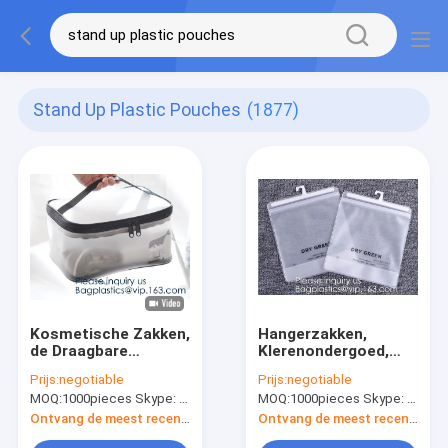
Stand Up Plastic Pouches
(1877)
Kosmetische Zakken,
Hangerzakken,
de Draagbare
Klerenondergoed,
Waterdichte
Grote Duidelijke
Prijs:
negotiable
Prijs:
negotiable
Organisator Bags,
Toiletry van de Make-
MOQ:
1000pieces Skype: mydearneil
MOQ:
1000pieces Skype: mydearneil
Mesh Transparent
upzak Kosmetische
Design Toiletry Bag
Toiletry Tote Bag van
Ontvang de meest recente Prijs
Ontvang de meest recente Prijs
voor Vrouwen,
Organisatorbag