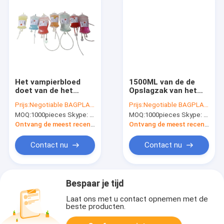
Het vampierbloed
1500ML van de de
doet van de het
Opslagzak van het
vruchtensapdrank
silicone Verse
Prijs:
Negotiable BAGPLASTICS@YAHOO.COM
Prijs:
Negotiable BAGPLASTICS@YAHOO.COM
van de drankzak de
Verzegelende
MOQ:
1000pieces Skype: mydearneil
MOQ:
1000pieces Skype: mydearneil
verpakkende zak,
Lekvrije Voedsel
Halloween-Partij voor
Multifunctionele
Ontvang de meest recente Prijs
Ontvang de meest recente Prijs
van de de Drankzak
Verse het Silicone
van de Bloedenergie
Vloeibare Zak,
Contact nu
Contact nu
Dubbele Haven IV in
Opnieuw te gebruiken
zakken
Vacuümvoedselzak
Bespaar je tijd
Laat ons met u contact opnemen met de
beste producten.