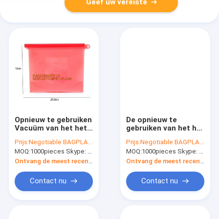
Geef uw vereiste
Opnieuw te gebruiken
De opnieuw te
Vacuüm van het het
gebruiken van het het
Siliconevoedsel van
Silicone
Prijs:
Negotiable BAGPLASTICS@YAHOO.COM
Prijs:
Negotiable BAGPLASTICS@YAHOO.COM
de Voedselzak de
Vacuümvoedsel van
MOQ:
1000pieces Skype: mydearneil
MOQ:
1000pieces Skype: mydearneil
Vruchten van de de
de Voedselrang
Opslagzak het
Verse Zakken verpakt
Ontvang de meest recente Prijs
Ontvang de meest recente Prijs
Behoudsuitrustingen
van de de Ijskastzak
van het
van
Contact nu
Contact nu
Groentenvlees,
Koelkastcontainers
Opnieuw te gebruiken
van het het
Ijskast Silico
siliconevoedsel de
opslagzak