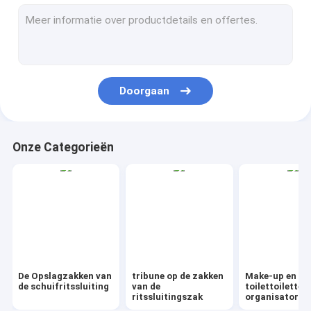
AutoBag, Seat-Dekking, Maskerende Film
IBC, voering, omslag, blad, buis
Kraftpapier-de Zak van Drawstring van de Zakgift
Doorgaan
Het biovaatwerk van Vaatwerkeco
Voedselcontainers Geschenkdozen
Onze Categorieën
Reisbagage Tote koeltas
Draagtas met shopperhandvat van PVC
De tuin levert Openluchtpunten
Dumpster FIBC-blaaszeil
De Opslagzakken van
tribune op de zakken
Make-up en
Tape-label Sticke-badge
de schuifritssluiting
van de
toilettoiletten
ritssluitingszak
organisator