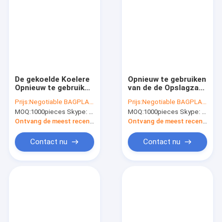
De gekoelde Koelere
Opnieuw te gebruiken
Opnieuw te gebruiken
van de de Opslagzak
Zak van het
van het
Prijs:
Negotiable BAGPLASTICS@YAHOO.COM
Prijs:
Negotiable BAGPLASTICS@YAHOO.COM
Siliconevoedsel, van
Siliconevoedsel
MOQ:
1000pieces Skype: mydearneil
MOQ:
1000pieces Skype: mydearneil
de de Container het
Wasbare het Silicone
Luchtdichte
Verse Zak voor
Ontvang de meest recente Prijs
Ontvang de meest recente Prijs
Verbinding van de
Vruchten bagplasti
Behoudsopslag
van het
Contact nu
Contact nu
pakket van de
Behoudsbagease van
Zakbagease Kokende
het Groentenvlees
Huis
Producten
Ongeveer ons