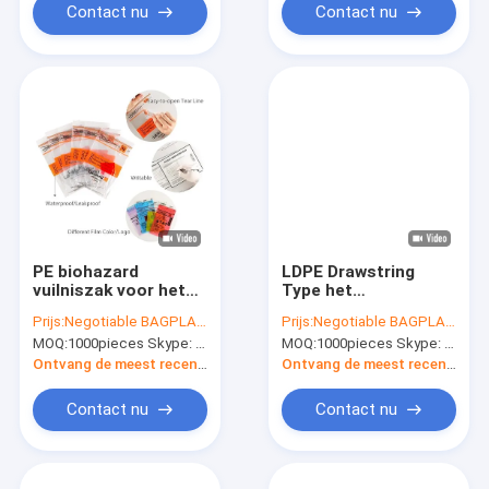
Bio het
Contact nu
Contact nu
Gevaarzakken
BagsBiohazard,
Hoogte in zakken
PE biohazard
LDPE Drawstring
vuilniszak voor het
Type het
ziekenhuisafval,
Afvalvuilniszak van
Prijs:
Negotiable BAGPLASTICS@YAHOO.COM
Prijs:
Negotiable BAGPLASTICS@YAHOO.COM
besmettelijke
Biohazard, HDPE het
MOQ:
1000pieces Skype: mydearneil
MOQ:
1000pieces Skype: mydearneil
afvalzakken,
Type van Drawstring
medische Vloeibare
het Afvalvuilniszak
Ontvang de meest recente Prijs
Ontvang de meest recente Prijs
zak,
van Biohazard,
gezondheidszorg,
Besmettelijke
Contact nu
Contact nu
gezondheidszorg,
Isolatie
het ziekenhuis