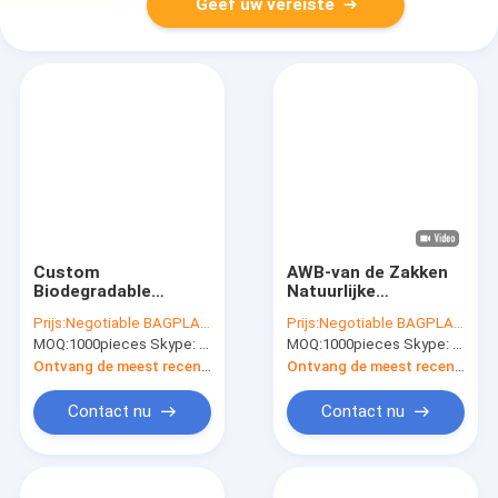
Geef uw vereiste
Custom
AWB-van de Zakken
Biodegradable
Natuurlijke
Courier Bags
Kraftpapier van de
Prijs:
Negotiable BAGPLASTICS@YAHOO.COM
Prijs:
Negotiable BAGPLASTICS@YAHOO.COM
Shipping
Lijst Biologisch
MOQ:
1000pieces Skype: mydearneil
MOQ:
1000pieces Skype: mydearneil
Compostable Mailer
afbreekbare
Eco Mailing Bag
Opgevulde Port de
Ontvang de meest recente Prijs
Ontvang de meest recente Prijs
Envelopes Shipping
Bellenmailers
Bags
Opgevulde
Contact nu
Contact nu
Enveloppen die,
Verpakkende
Levering verschepen