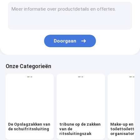
AutoBag, Seat-Dekking, Maskerende Film
IBC, voering, omslag, blad, buis
Kraftpapier-de Zak van Drawstring van de Zakgift
Doorgaan
Het biovaatwerk van Vaatwerkeco
Voedselcontainers Geschenkdozen
Onze Categorieën
Reisbagage Tote koeltas
Draagtas met shopperhandvat van PVC
De tuin levert Openluchtpunten
Dumpster FIBC-blaaszeil
De Opslagzakken van
tribune op de zakken
Make-up en
Tape-label Sticke-badge
de schuifritssluiting
van de
toilettoiletten
ritssluitingszak
organisator