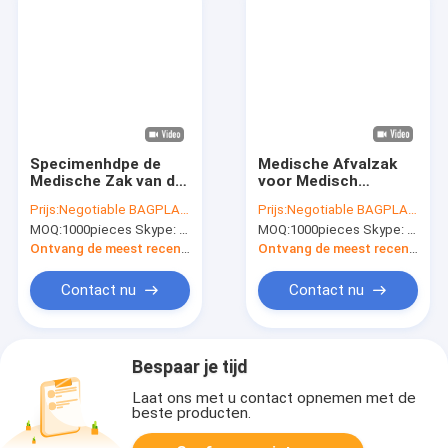
Specimenhdpe de
Medische Afvalzak
Medische Zak van de
voor Medisch
Zakken Beschikbare
Gebruik,
Prijs:
Negotiable BAGPLASTICS@YAHOO.COM
Prijs:
Negotiable BAGPLASTICS@YAHOO.COM
Plastic Medische
Gele/Rode/Zwarte
MOQ:
1000pieces Skype: mydearneil
MOQ:
1000pieces Skype: mydearneil
Biohazard van de
Besmettelijke/Medische
Afvalverwijdering,
het Afvalzak/Voering
Ontvang de meest recente Prijs
Ontvang de meest recente Prijs
Autoclavable
van Biohazard met
Polypropyleenzakken
Drawcord/Drawstrin
Contact nu
Contact nu
Bespaar je tijd
Laat ons met u contact opnemen met de
beste producten.