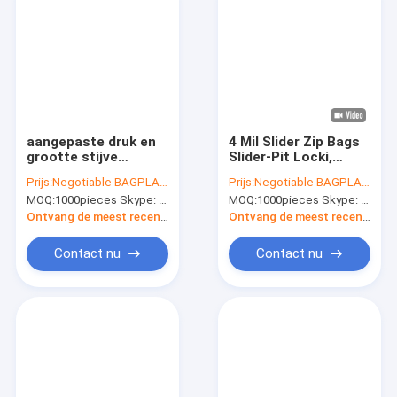
aangepaste druk en
4 Mil Slider Zip Bags
grootte stijve
Slider-Pit Locki,
onverwachte
Delicatessenwinkel
Prijs:
Negotiable BAGPLASTICS@YAHOO.COM
Prijs:
Negotiable BAGPLASTICS@YAHOO.COM
handvatzak/stijve
Verse Zakken,
MOQ:
1000pieces Skype: mydearneil
MOQ:
1000pieces Skype: mydearneil
handvat plastic
Microgolfzak,
zak/handvatpolybag,
Schuifzakken,
Ontvang de meest recente Prijs
Ontvang de meest recente Prijs
stijve onverwachte
Schoolmaaltijdzak,
plasti van het
de Zak van de
Contact nu
Contact nu
lijnhandvat
Schuifgreep
Huis
Producten
Ongeveer ons