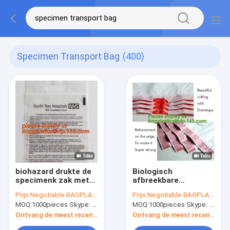
Specimen Transport Bag
(400)
biohazard drukte de
Biologisch
specimenk zak met
afbreekbare
zak, gerecycleerde
Biohazard doet
Prijs:
Negotiable BAGPLASTICS@YAHOO.COM
Prijs:
Negotiable BAGPLASTICS@YAHOO.COM
douane ldpe 3 lagen
Medische van de
MOQ:
1000pieces Skype: mydearneil
MOQ:
1000pieces Skype: mydearneil
van de specimenzak
Zakken (Biologisch
k de zak, pac, pacrite
Gevaar) Plastic
Ontvang de meest recente Prijs
Ontvang de meest recente Prijs
Zakken van Specimen