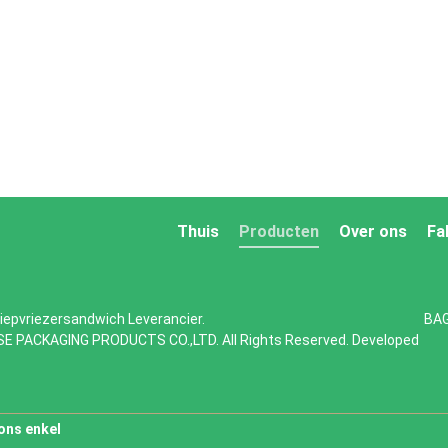
Thuis
Producten
Over ons
Fa
diepvriezersandwich
Leverancier.
BA
SE PACKAGING PRODUCTS CO.,LTD. All Rights Reserved. Developed
ons enkel