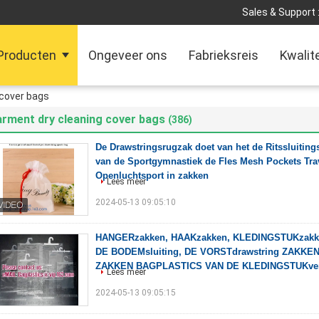
Sales & Support 
Producten
Ongeveer ons
Fabrieksreis
Kwalit
 cover bags
rment dry cleaning cover bags
(386)
De Drawstringsrugzak doet van het de Ritssluitin
van de Sportgymnastiek de Fles Mesh Pockets Tra
Openluchtsport in zakken
Lees meer
2024-05-13 09:05:10
HANGERzakken, HAAKzakken, KLEDINGSTUKzakk
DE BODEMsluiting, DE VORSTdrawstring ZAKKEN
ZAKKEN BAGPLASTICS VAN DE KLEDINGSTUKver
Lees meer
2024-05-13 09:05:15