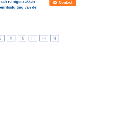
isch reinigenzakken
Contact
nritssluiting van de
8
9
10
11
>>
>|