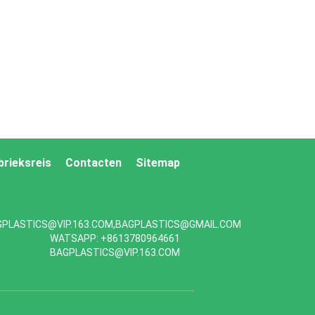
brieksreis
Contacten
Sitemap
GPLASTICS@VIP.163.COM,BAGPLASTICS@GMAIL.COM
WATSAPP: +8613780964661
BAGPLASTICS@VIP.163.COM