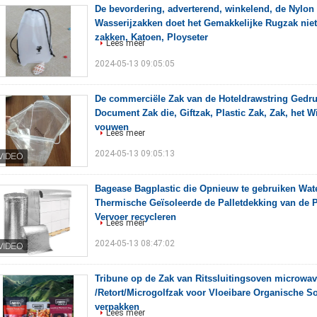
De bevordering, adverterend, winkelend, de Nylo
Wasserijzakken doet het Gemakkelijke Rugzak nie
zakken, Katoen, Ployseter
Lees meer
2024-05-13 09:05:05
De commerciële Zak van de Hoteldrawstring Gedru
Document Zak die, Giftzak, Plastic Zak, Zak, het W
vouwen
Lees meer
2024-05-13 09:05:13
Bagease Bagplastic die Opnieuw te gebruiken Wat
Thermische Geïsoleerde de Palletdekking van de P
Vervoer recycleren
Lees meer
2024-05-13 08:47:02
Tribune op de Zak van Ritssluitingsoven microwa
/Retort/Microgolfzak voor Vloeibare Organische S
verpakken
Lees meer