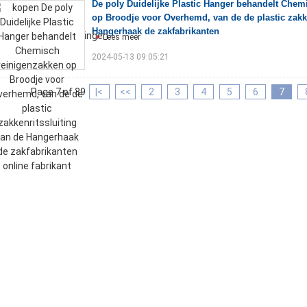
De poly Duidelijke Plastic Hanger behandelt Chem
op Broodje voor Overhemd, van de de plastic zakke
Hangerhaak de zakfabrikanten
Lees meer
2024-05-13 09:05:21
Page 7 of 39
|<
<<
2
3
4
5
6
7