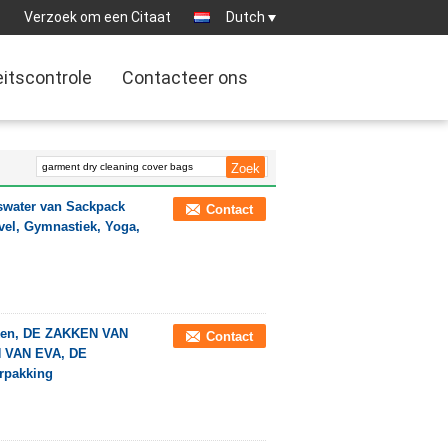
:
Verzoek om een Citaat
Dutch
eitscontrole
Contacteer ons
gswater van Sackpack
Contact
vel, Gymnastiek, Yoga,
en, DE ZAKKEN VAN
Contact
 VAN EVA, DE
pakking