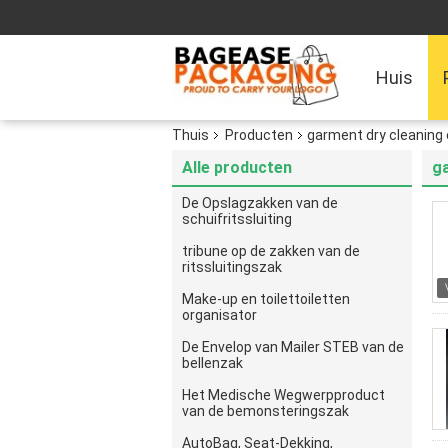
Huis
Thuis
Producten
garment dry cleaning
Alle producten
ga
De Opslagzakken van de
schuifritssluiting
tribune op de zakken van de
ritssluitingszak
Make-up en toilettoiletten
organisator
De Envelop van Mailer STEB van de
bellenzak
Het Medische Wegwerpproduct
van de bemonsteringszak
AutoBag, Seat-Dekking,