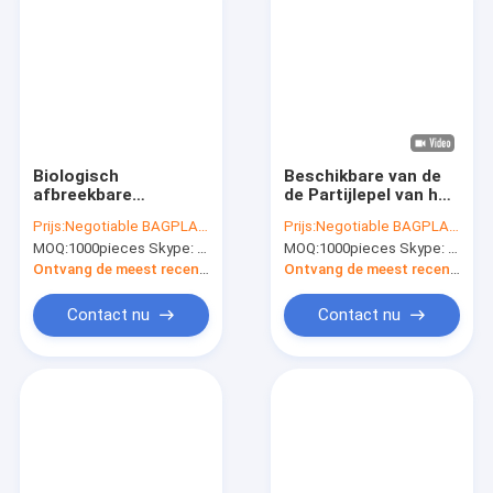
Biologisch
Beschikbare van de
afbreekbare
de Partijlepel van het
Composteerbare
Cateringsbamboe
Prijs:
Negotiable BAGPLASTICS@YAHOO.COM
Prijs:
Negotiable BAGPLASTICS@YAHOO.COM
Vriendschappelijke
Natuurlijke het
MOQ:
1000pieces Skype: mydearneil
MOQ:
1000pieces Skype: mydearneil
Bio Duidelijke het
Bamboemes en Vork
Voedselzak van Eco,
Honey Spoon,
Ontvang de meest recente Prijs
Ontvang de meest recente Prijs
Biologisch
Biologisch
afbreekbare Witte
afbreekbare
Contact nu
Contact nu
het Afvalzakken van
BulkBerkehoutlepel/voor
het Vuilniszakken
Composteerbare
Huis
Voedsel
Producten
Ongeveer ons