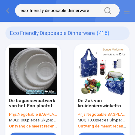
Eco Friendly Disposable Dinnerware
(416)
De bagassevaatwerk
De Zak van
van het Eco plaatst
kruidenierswinkeltote
het
bags foldable into
Prijs:
Negotiable BAGPLASTICS@YAHOO.COM
Prijs:
Negotiable BAGPLASTICS@YAHOO.COM
vriendschappelijke
attached,
MOQ:
1000pieces Skype: mydearneil
MOQ:
1000pieces Skype: mydearneil
biologisch
Waterdichte Opnieuw
afbreekbare
te gebruiken
Ontvang de meest recente Prijs
Ontvang de meest recente Prijs
suikerriet de
Giftzakken, Wasbaar,