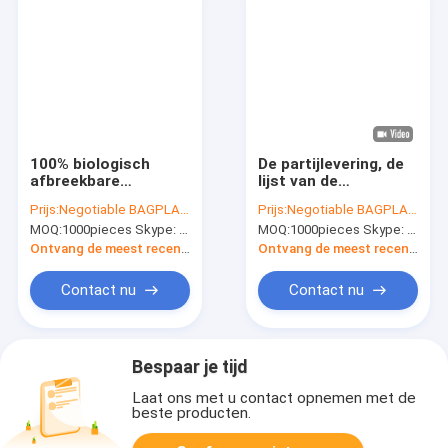
100% biologisch
De partijlevering, de
afbreekbare
lijst van de
Milieuvriendelijke PLA
douanedruk nam
Prijs:
Negotiable BAGPLASTICS@YAHOO.COM
Prijs:
Negotiable BAGPLASTICS@YAHOO.COM
de Ritssluitingszak
gouden document
MOQ:
1000pieces Skype: mydearneil
MOQ:
1000pieces Skype: mydearneil
van de
biologisch
Maïszetmeelzak,
afbreekbare diner
Ontvang de meest recente Prijs
Ontvang de meest recente Prijs
Biologisch
beschikbare plaat,
afbreekbaar,
Composteerbare Eco
Contact nu
Contact nu
Rekupereerbaar,
Vriendschappelijke
Waterdicht,
ENV toe
Geurbewijs, Col.
Bespaar je tijd
Laat ons met u contact opnemen met de
beste producten.