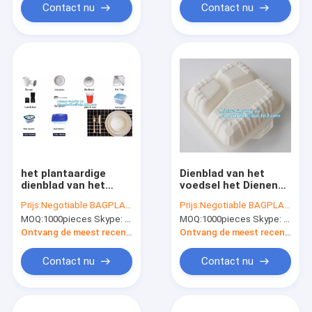
beschikbare plaat
Duurzaam en
Contact nu
Contact nu
van de papierpulp 6
Lichtgewicht
duim om
schijfbagease
packag
het plantaardige
Dienblad van het
dienblad van het
voedsel het Dienende
paddestoeldienblad,
Compartiment,
Prijs:
Negotiable BAGPLASTICS@YAHOO.COM
Prijs:
Negotiable BAGPLASTICS@YAHOO.COM
doos van de graan
Voedselvlees
MOQ:
1000pieces Skype: mydearneil
MOQ:
1000pieces Skype: mydearneil
starh de plastic
Verpakkingsdienblad,
beschikbare lunch,
eco vriendschappelijk
Ontvang de meest recente Prijs
Ontvang de meest recente Prijs
eco
plantaardig dienblad
vriendschappelijke
Contact nu
Contact nu
biologisch
afbreekbare platen