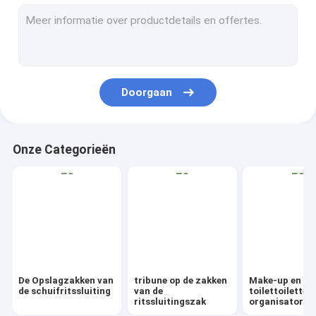
AutoBag, Seat-Dekking, Maskerende Film
IBC, voering, omslag, blad, buis
Kraftpapier-de Zak van Drawstring van de Zakgift
Doorgaan
Het biovaatwerk van Vaatwerkeco
Voedselcontainers Geschenkdozen
Onze Categorieën
Reisbagage Tote koeltas
Draagtas met shopperhandvat van PVC
De tuin levert Openluchtpunten
Dumpster FIBC-blaaszeil
De Opslagzakken van
tribune op de zakken
Make-up en
Tape-label Sticke-badge
de schuifritssluiting
van de
toilettoiletten
ritssluitingszak
organisator