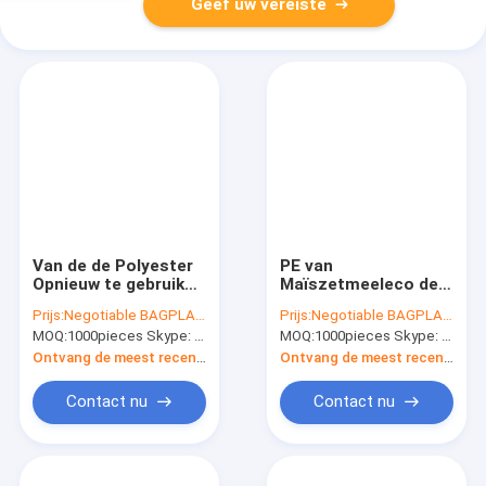
Geef uw vereiste
Van de de Polyester
PE van
Opnieuw te gebruiken
Maïszetmeeleco de
Buitengewoon brede
Vriendschappelijke
Prijs:
Negotiable BAGPLASTICS@YAHOO.COM
Prijs:
Negotiable BAGPLASTICS@YAHOO.COM
Kruidenierswinkel van
Opschonen Zakken
MOQ:
1000pieces Skype: mydearneil
MOQ:
1000pieces Skype: mydearneil
elastiekje de
van Douanelogo
Lichtgewichttote bag
printed dog poop
Ontvang de meest recente Prijs
Ontvang de meest recente Prijs
bulk durable eco-
bag, Zak van het de
friendly Opslag van
Hondachterschip van
Contact nu
Contact nu
de de
Eco de Biologisch
Zakkenritssluiting
afbreekbare voor
Huisdier