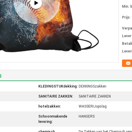
Min. 
Prijs:
Verpa
Levert
Betal
Lever
g
KLEDINGSTUKdekking:
DEKKINGSzakken
SANITAIRE ZAKKEN:
SANITAIRE ZAKKEN
hotelzakken:
WASSERIJopslag
Schoonmakende
HANGERS
levering:
chemisch
De Zakken van het Chemisch rein