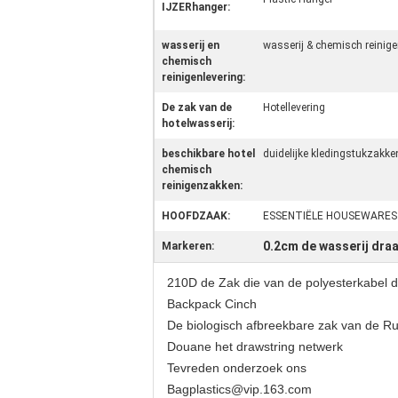
IJZERhanger:
wasserij en
wasserij & chemisch reinig
chemisch
reinigenlevering:
De zak van de
Hotellevering
hotelwasserij:
beschikbare hotel
duidelijke kledingstukzakke
chemisch
reinigenzakken:
HOOFDZAAK:
ESSENTIËLE HOUSEWARES
0.2cm de wasserij dra
Markeren:
210D de Zak die van de polyesterkabel 
Backpack Cinch
De biologisch afbreekbare zak van de Rug
Douane het drawstring netwerk
Tevreden onderzoek ons
Bagplastics@vip.163.com