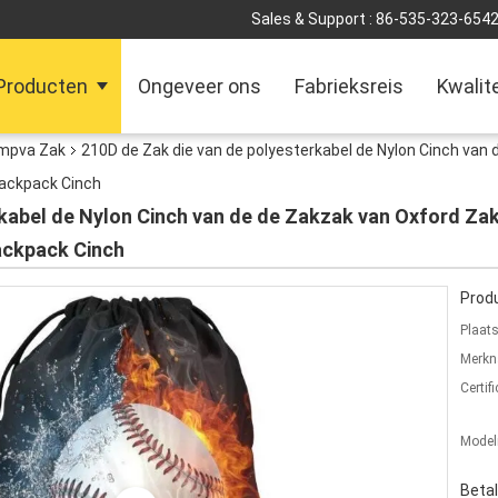
Sales & Support :
86-535-323-654
Producten
Ongeveer ons
Fabrieksreis
Kwalit
lmpva Zak
210D de Zak die van de polyesterkabel de Nylon Cinch van
ackpack Cinch
rkabel de Nylon Cinch van de de Zakzak van Oxford Z
ackpack Cinch
Produ
Plaat
Merkn
Certifi
Mode
Beta