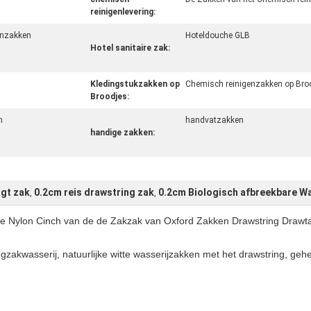
reinigenlevering:
enzakken
Hoteldouche GLB
Hotel sanitaire zak:
Kledingstukzakken op
Chemisch reinigenzakken op Broo
Broodjes:
n
handvatzakken
handige zakken:
agt zak
0.2cm reis drawstring zak
0.2cm Biologisch afbreekbare W
,
,
de Nylon Cinch van de de Zakzak van Oxford Zakken Drawstring Drawt
zakwasserij, natuurlijke witte wasserijzakken met het drawstring, geh