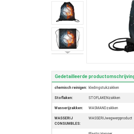
Gedetailleerde productomschrijvin
chemisch reinigen:
kledingstukzakken
Stoflaken:
STOFLAKENzakken
Wasserijzakken:
WASMANDzakken
WASSERIJ
WASSERIJwegwerpproduct
CONSUMBLES:
Plastic Hanger