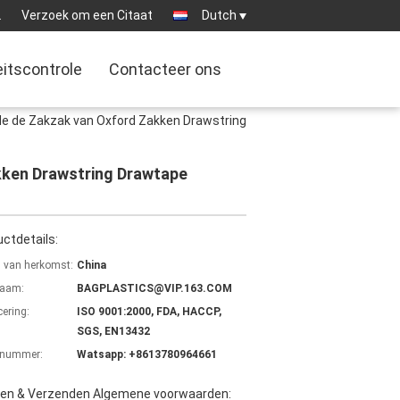
2
Verzoek om een Citaat
Dutch
eitscontrole
Contacteer ons
 de de Zakzak van Oxford Zakken Drawstring
akken Drawstring Drawtape
ctdetails:
s van herkomst:
China
aam:
BAGPLASTICS@VIP.163.COM
cering:
ISO 9001:2000, FDA, HACCP,
SGS, EN13432
lnummer:
Watsapp: +8613780964661
len & Verzenden Algemene voorwaarden: