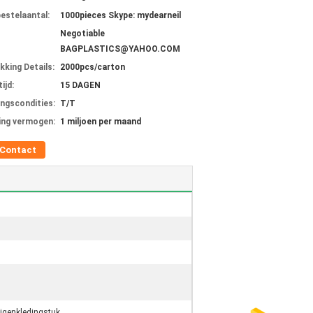
bestelaantal:
1000pieces Skype: mydearneil
Negotiable
BAGPLASTICS@YAHOO.COM
kking Details:
2000pcs/carton
ijd:
15 DAGEN
ingscondities:
T/T
ing vermogen:
1 miljoen per maand
Contact
igenkledingstuk