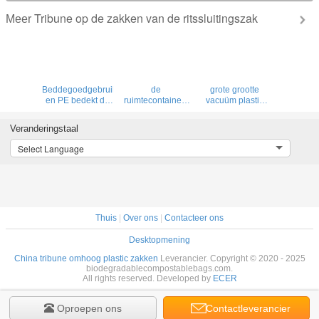
Tribune op de zakken van de ritssluitingszak
Meer
Beddegoedgebruik
de
grote grootte
en PE bedekt de
ruimtecontainers
vacuüm plastic
Plastic Type de
van de
grote jumbo,
spaarderszakken
besparings
vacuüm
Veranderingstaal
van de
vacuümverbinding
hangende zak
huisbergruimte,
voor huisopslag,
met een klep,
Select Language
de
de vacuümzak
vacuüm het stuk
verbindingszakken
van de de
speelgoed van de
van
kledingsopslag
opslagzak
besparingsvacu
van het
hangende
voor
compressiehuwelijk,
opslagzak,
kledingsgebruik,
ruimtespaarderszakken
bageas
Gebruiksvacu
Thuis
|
Over ons
|
Contacteer ons
Desktopmening
China tribune omhoog plastic zakken
Leverancier. Copyright © 2020 - 2025
biodegradablecompostablebags.com.
All rights reserved. Developed by
ECER
Oproepen ons
Contactleverancier