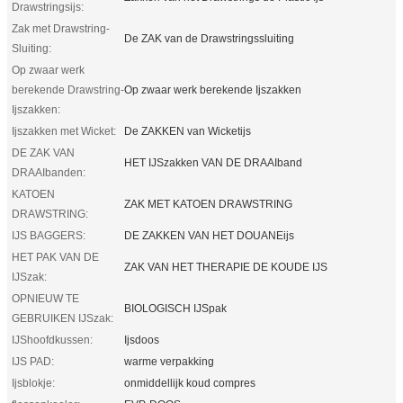
Drawstringsijs:
Zak met Drawstring-
De ZAK van de Drawstringssluiting
Sluiting:
Op zwaar werk
berekende Drawstring-
Op zwaar werk berekende Ijszakken
Ijszakken:
Ijszakken met Wicket:
De ZAKKEN van Wicketijs
DE ZAK VAN
HET IJSzakken VAN DE DRAAIband
DRAAIbanden:
KATOEN
ZAK MET KATOEN DRAWSTRING
DRAWSTRING:
IJS BAGGERS:
DE ZAKKEN VAN HET DOUANEijs
HET PAK VAN DE
ZAK VAN HET THERAPIE DE KOUDE IJS
IJSzak:
OPNIEUW TE
BIOLOGISCH IJSpak
GEBRUIKEN IJSzak:
IJShoofdkussen:
Ijsdoos
IJS PAD:
warme verpakking
Ijsblokje:
onmiddellijk koud compres