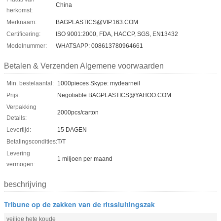
China
herkomst:
Merknaam:
BAGPLASTICS@VIP.163.COM
Certificering:
ISO 9001:2000, FDA, HACCP, SGS, EN13432
Modelnummer:
WHATSAPP: 008613780964661
Betalen & Verzenden Algemene voorwaarden
Min. bestelaantal:
1000pieces Skype: mydearneil
Prijs:
Negotiable BAGPLASTICS@YAHOO.COM
Verpakking
2000pcs/carton
Details:
Levertijd:
15 DAGEN
Betalingscondities:
T/T
Levering
1 miljoen per maand
vermogen:
beschrijving
Tribune op de zakken van de ritssluitingszak
veilige hete koude