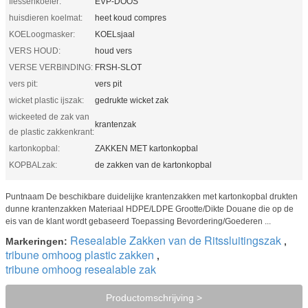
flessenkoeler:
EVP-DOOS
huisdieren koelmat:
heet koud compres
KOELoogmasker:
KOELsjaal
VERS HOUD:
houd vers
VERSE VERBINDING:
FRSH-SLOT
vers pit:
vers pit
wicket plastic ijszak:
gedrukte wicket zak
wickeeted de zak van
krantenzak
de plastic zakkenkrant:
kartonkopbal:
ZAKKEN MET kartonkopbal
KOPBALzak:
de zakken van de kartonkopbal
Puntnaam De beschikbare duidelijke krantenzakken met kartonkopbal drukten
dunne krantenzakken Materiaal HDPE/LDPE Grootte/Dikte Douane die op de
eis van de klant wordt gebaseerd Toepassing Bevordering/Goederen ...
Resealable Zakken van de Ritssluitingszak
Markeringen:
,
tribune omhoog plastic zakken
,
tribune omhoog resealable zak
Productomschrijving >