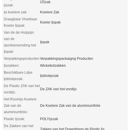
IJSzak
ijszak:
ijs koelere zak:
Koelere Zak
Draagbaar Vloeibaar
Koeler Ijspak
Koeler Ijspak:
Van de de Hulppijn
van de
Ijspak
sportverwonding het
Ijspak:
Verpakkingsproducten:
Verpakkingspackaigng Producten
Ijszakken:
Wicketedzakken
Beschikbare Ldpe
Ijsblokjezak
Ijsblokjezak:
De Plastic ZAK van het
De ZAK van het vorstijs
vorstijs:
Het Roomijs Koelere
Zak van de
De Koelere Zak van de aluminiumfolie
aluminiumfolie:
Plastic Ijszak:
POLYijszak
De Zakken van het
Zakken van het Drawstrings de Plastic Ijs