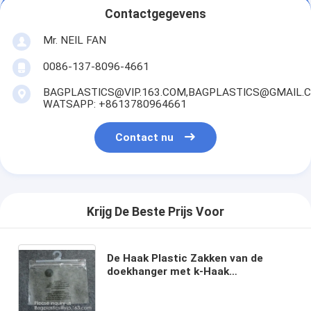
Contactgegevens
Mr. NEIL FAN
0086-137-8096-4661
BAGPLASTICS@VIP.163.COM,BAGPLASTICS@GMAIL.
WATSAPP: +8613780964661
Contact nu
Krijg De Beste Prijs Voor
De Haak Plastic Zakken van de
doekhanger met k-Haak
Verpakkende Zak voor de Kleren van
de Ondergoedbikini, de bar van het
kledingstukmeisje verpakking