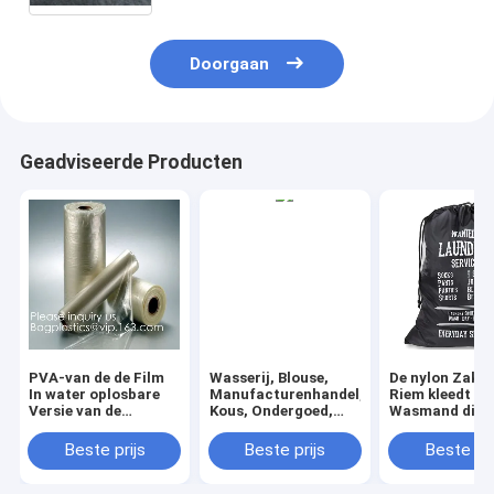
Doorgaan
Geadviseerde Producten
PVA-van de de Film
Wasserij, Blouse,
De nylon Zak 
In water oplosbare
Manufacturenhandel,
Riem kleedt de
Versie van de
Kous, Ondergoed,
Wasmand die v
Filmbope Film In
Bustehouderlingerie,
de Wasserijza
water oplosbare van
de zakken van de de
Organisatorh
Beste prijs
Beste prijs
Beste pri
de de Filmwasserij de
Zakwas van de
liner nylon lan
Band van het de
Reiswasserij, de
zakkenmand
Zakkenzaad het
zakken van de
drawstring