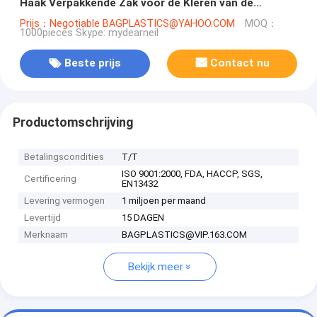
Haak Verpakkende Zak voor de Kleren van de
Ondergoedbikini, de bar van het kledingstukmeisje
Prijs：Negotiable BAGPLASTICS@YAHOO.COM
MOQ：
1000pieces Skype: mydearneil
verpakking
Beste prijs
Contact nu
Productomschrijving
Betalingscondities
T/T
ISO 9001:2000, FDA, HACCP, SGS,
Certificering
EN13432
Levering vermogen
1 miljoen per maand
Levertijd
15 DAGEN
Merknaam
BAGPLASTICS@VIP.163.COM
Bekijk meer