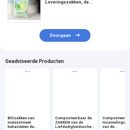
Leveringszakken, de
Composteerbare Enveloppen van
Eco van Postzakken
Vriendschappelijke Verpakkende
Postzakken
Doorgaan
Geadviseerde Producten
BIOzakken van
Composteerbaar de
Composteerba
maïszetmeel
ZAKKEN van de
Inzamelingsza
behandelen de
Liefdadigheidsschenking
van de