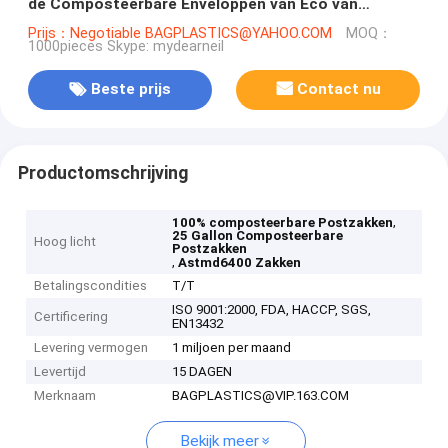
de Composteerbare Enveloppen van Eco van
Postzakken Vriendschappelijke Verpakkende
Prijs：Negotiable BAGPLASTICS@YAHOO.COM
MOQ：
1000pieces Skype: mydearneil
Postzakken
Beste prijs
Contact nu
Productomschrijving
,
100% composteerbare Postzakken
25 Gallon Composteerbare
Hoog licht
Postzakken
,
Astmd6400 Zakken
Betalingscondities
T/T
ISO 9001:2000, FDA, HACCP, SGS,
Certificering
EN13432
Levering vermogen
1 miljoen per maand
Levertijd
15 DAGEN
Merknaam
BAGPLASTICS@VIP.163.COM
Bekijk meer