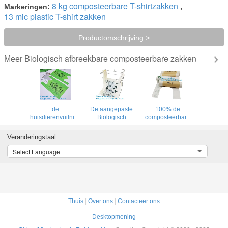
8 kg composteerbare T-shirtzakken
Markeringen:
,
13 mic plastic T-shirt zakken
Productomschrijving >
Biologisch afbreekbare composteerbare zakken
Meer
de
De aangepaste
100% de
huisdierenvuilniszakken/de
Biologisch
composteerbare
huisdierenverspiller
afbreekbare
van het het
doen/hoog - het
Composteerbare
Voedselafval van
Veranderingstaal
achterschipzakken
Drawstring-
Eco
van de kwaliteits
Vuilniszak,
Vriendschappelijke
Select Language
composteerbare
Composteerbare
Plastic Vuilniszak,
hond,
Vuilniszakken op
Voedsel
maïszetmeel100%
Broodje met
Verpakkings
composteerbare
Drawstring, trekt
Composteerbare
biologisch
Band
Zak,
afbreekbare hond
composteerbare
p in zakken
Thuis
|
Over ons
|
Contacteer ons
het voedselzak
van 100%
Desktopmening