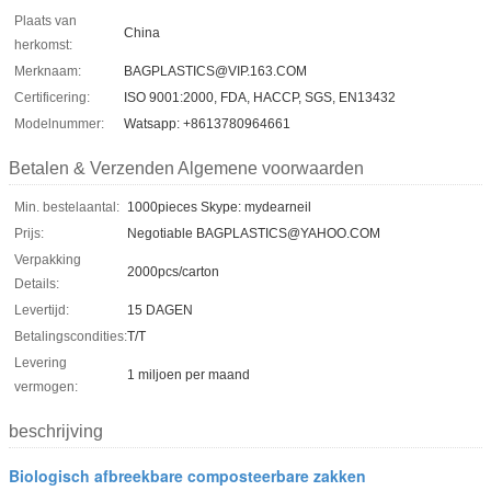
Plaats van
China
herkomst:
Merknaam:
BAGPLASTICS@VIP.163.COM
Certificering:
ISO 9001:2000, FDA, HACCP, SGS, EN13432
Modelnummer:
Watsapp: +8613780964661
Betalen & Verzenden Algemene voorwaarden
Min. bestelaantal:
1000pieces Skype: mydearneil
Prijs:
Negotiable BAGPLASTICS@YAHOO.COM
Verpakking
2000pcs/carton
Details:
Levertijd:
15 DAGEN
Betalingscondities:
T/T
Levering
1 miljoen per maand
vermogen:
beschrijving
Biologisch afbreekbare composteerbare zakken