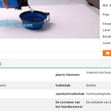
Min. 
Prijs:
Verpa
Levert
Betal
Lever
g
Voedsel voor huis
plastic klemmen:
iner
Vuilnisbak:
Kratten
openluchtvuilnisbak:
Huishoudenprodu
De container van
De container van 
het huisdierenvoer: