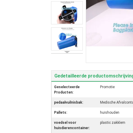
Gedetailleerde productomschrijvin
Geselecteerde
Promotie
Producten:
pedaalvuilnisbak:
Medische Afvalconta
Pallets:
huishouden
voedsel voor
plastic zakklem
huisdierencontainer: