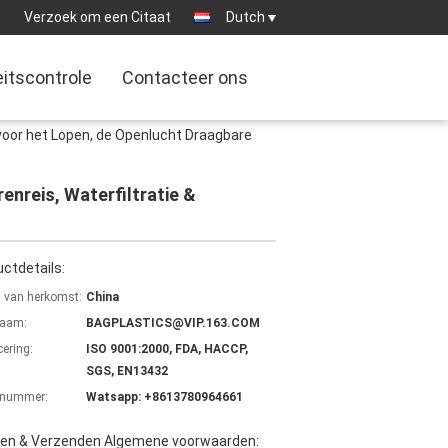
:
Verzoek om een Citaat
Dutch
eitscontrole
Contacteer ons
voor het Lopen, de Openlucht Draagbare
enreis, Waterfiltratie &
ctdetails:
s van herkomst:
China
aam:
BAGPLASTICS@VIP.163.COM
cering:
ISO 9001:2000, FDA, HACCP,
SGS, EN13432
lnummer:
Watsapp: +8613780964661
len & Verzenden Algemene voorwaarden: