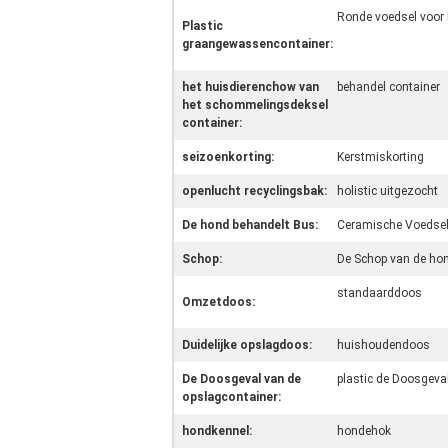
Ronde voedsel voor 
Plastic
graangewassencontainer:
het huisdierenchow van
behandel container
het schommelingsdeksel
container:
seizoenkorting:
Kerstmiskorting
openlucht recyclingsbak:
holistic uitgezocht
De hond behandelt Bus:
Ceramische Voedsel
Schop:
De Schop van de hon
standaarddoos
Omzetdoos:
Duidelijke opslagdoos:
huishoudendoos
De Doosgeval van de
plastic de Doosgeva
opslagcontainer:
hondkennel:
hondehok