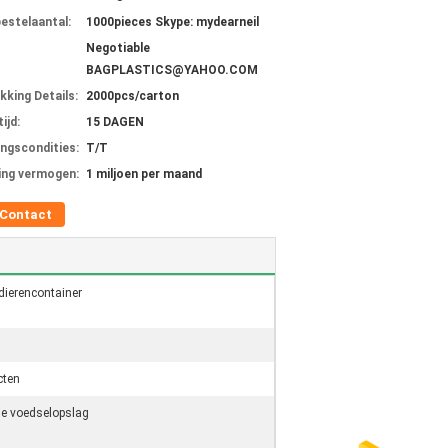
bestelaantal:
1000pieces Skype: mydearneil
Negotiable
BAGPLASTICS@YAHOO.COM
kking Details:
2000pcs/carton
ijd:
15 DAGEN
ingscondities:
T/T
ing vermogen:
1 miljoen per maand
Contact
dierencontainer
cten
de voedselopslag