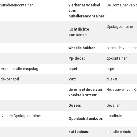
huisdierencontainer
vierkante voedsel
De Container van 
voor
huisdierencontainer:
Opslagcontainer
luchtdichte
container:
wheelie bakken:
openluchtvuilnisb
Pp-doos:
pp-container
 voor huisdierenopslag
lepel:
Lepel
devoerlepel
Vat:
busket
de omzetdoos van
Het vouwen van K
voedselkratten:
Dozen:
Gevallen
l van de Opslagcontainer
hondhuis
Openluchttuinkooi:
kattenhuis:
huisdierenhuis