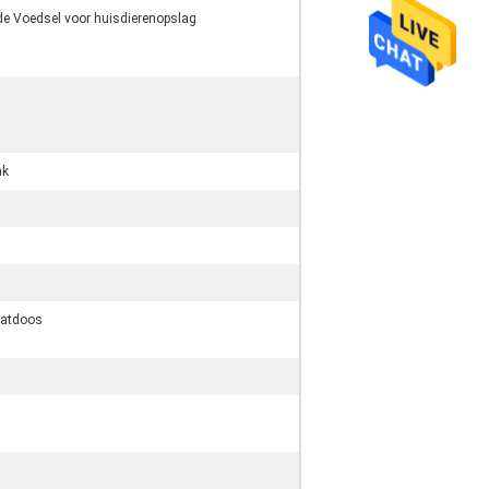
de Voedsel voor huisdierenopslag
ak
ratdoos