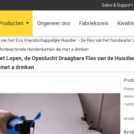
Sales & Support 
Producten
Ongeveer ons
Fabrieksreis
Kwalit
van het Eco Vriendschappelijke Huisdier
De Fles van het hondwater 
& Antibacteriële Hondenkatten die met a drinken
et Lopen, de Openlucht Draagbare Fles van de Huisdier
 met a drinken
Produ
Plaat
Merkn
Certifi
Mode
Beta