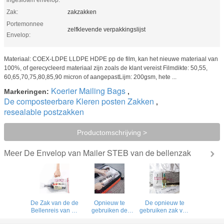
Zak:
zakzakken
Portemonnee
zelfklevende verpakkingslijst
Envelop:
Materiaal: COEX-LDPE LLDPE HDPE pp de film, kan het nieuwe materiaal van
100%, of gerecycleerd materiaal zijn zoals de klant vereist Filmdikte: 50,55,
60,65,70,75,80,85,90 micron of aangepastLijm: 200gsm, hete ...
Koerier Mailing Bags
Markeringen:
,
De composteerbare Kleren posten Zakken
,
resealable postzakken
Productomschrijving >
De Envelop van Mailer STEB van de bellenzak
Meer
De Zak van de de
Opnieuw te
De opnieuw te
Bellenreis van de
gebruiken de
gebruiken zak van
flessenbeschermer,
houderszak van
de de