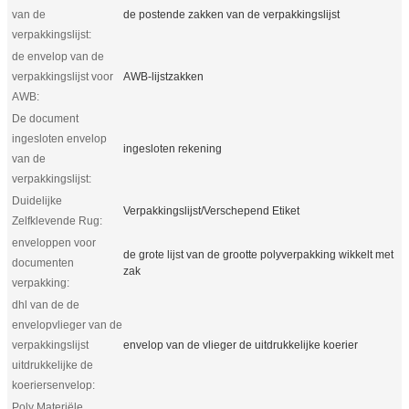
van de
de postende zakken van de verpakkingslijst
verpakkingslijst:
de envelop van de
verpakkingslijst voor
AWB-lijstzakken
AWB:
De document
ingesloten envelop
ingesloten rekening
van de
verpakkingslijst:
Duidelijke
Verpakkingslijst/Verschepend Etiket
Zelfklevende Rug:
enveloppen voor
de grote lijst van de grootte polyverpakking wikkelt met
documenten
zak
verpakking:
dhl van de de
envelopvlieger van de
verpakkingslijst
envelop van de vlieger de uitdrukkelijke koerier
uitdrukkelijke de
koeriersenvelop:
Poly Materiële