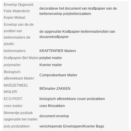
Envelop Opgevuld
decoratieve het document van kraftpapier van de
Folie Waterdicht
bellenenvelop polybellenzakken
Koper Metaal:
Envelop van de de
postbel van
de opgevulde Kraftpapier-bellenmailers/bel van
douanekraftpapier
bellenmailers de
plastic:
bellenmailers:
KRAFTPAPIER Mailers
Kraftpapier-Bel Mailer:
polybel mailer
polymailer:
Koerier mailer
Biologisch
Composteerbare Mailer
afbreekbare Mailer:
MAÏSZETMEEL
BIOmailer-ZAKKEN
MAILER:
ECO-POST:
biologisch afbreekbare couer postzakken
coex mailer:
coex filmzakken
Momentje postzak
document envelop
opgevulde bel mailer:
poly postzakken:
verschepende Enveloppen/Koerier Bags