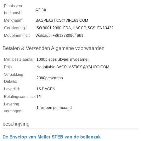
Plaats van
China
herkomst:
Merknaam:
BAGPLASTICS@VIP.163.COM
Certificering:
ISO 9001:2000, FDA, HACCP, SGS, EN13432
Modelnummer:
Watsapp: +8613780964661
Betalen & Verzenden Algemene voorwaarden
Min. bestelaantal:
1000pieces Skype: mydearneil
Prijs:
Negotiable BAGPLASTICS@YAHOO.COM
Verpakking
2000pcs/carton
Details:
Levertijd:
15 DAGEN
Betalingscondities:
T/T
Levering
1 miljoen per maand
vermogen:
beschrijving
De Envelop van Mailer STEB van de bellenzak