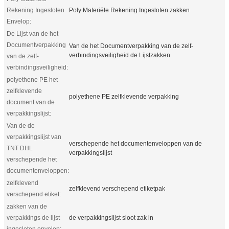
Rekening Ingesloten
Poly Materiële Rekening Ingesloten zakken
Envelop:
De Lijst van de het
Documentverpakking
Van de het Documentverpakking van de zelf-
verbindingsveiligheid de Lijstzakken
van de zelf-
verbindingsveiligheid:
polyethene PE het
zelfklevende
polyethene PE zelfklevende verpakking
document van de
verpakkingslijst:
Van de de
verpakkingslijst van
verschepende het documentenveloppen van de
TNT DHL
verpakkingslijst
verschepende het
documentenveloppen:
zelfklevend
zelfklevend verschepend etiketpak
verschepend etiket:
zakken van de
verpakkings de lijst
de verpakkingslijst sloot zak in
ingesloten envelop: