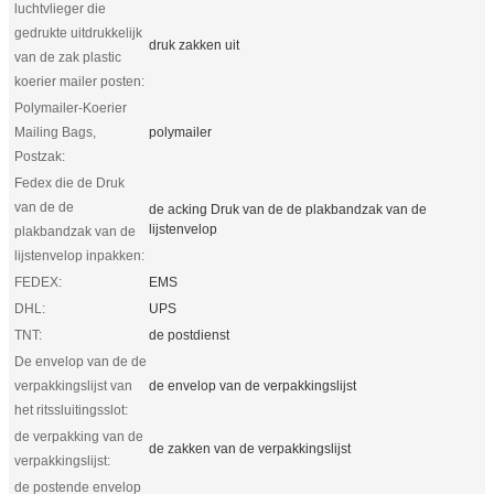
luchtvlieger die
gedrukte uitdrukkelijk
druk zakken uit
van de zak plastic
koerier mailer posten:
Polymailer-Koerier
Mailing Bags,
polymailer
Postzak:
Fedex die de Druk
van de de
de acking Druk van de de plakbandzak van de
lijstenvelop
plakbandzak van de
lijstenvelop inpakken:
FEDEX:
EMS
DHL:
UPS
TNT:
de postdienst
De envelop van de de
verpakkingslijst van
de envelop van de verpakkingslijst
het ritssluitingsslot:
de verpakking van de
de zakken van de verpakkingslijst
verpakkingslijst:
de postende envelop