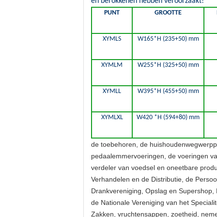
en berokkenen hebben veroorzaakt!
PUNT
GROOTTE
XYMLS
W165*H (235+50) mm
XYMLM
W255*H (325+50) mm
XYMLL
W395*H (455+50) mm
XYMLXL
W420 *H (594+80) mm
de toebehoren, de huishoudenwegwerppro
pedaalemmervoeringen, de voeringen v
verdeler van voedsel en oneetbare product
Verhandelen en de Distributie, de Pers
Drankvereniging, Opslag en Supersho
de Nationale Vereniging van het Special
Zakken, vruchtensappen, zoetheid, nemen