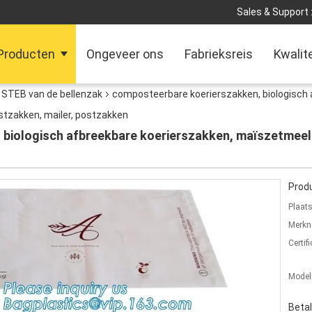
Sales & Support 
Producten
Ongeveer ons
Fabrieksreis
Kwalit
r STEB van de bellenzak
composteerbare koerierszakken, biologisch 
tzakken, mailer, postzakken
 biologisch afbreekbare koerierszakken, maïszetmee
Produ
Plaat
Merkn
Certifi
Mode
Beta