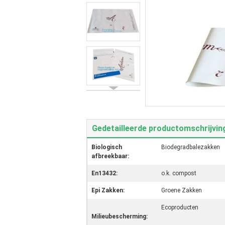
Gedetailleerde productomschrijvin
Biologisch
Biodegradbalezakken
afbreekbaar:
En13432:
o.k. compost
Epi Zakken:
Groene Zakken
Ecoproducten
Milieubescherming: