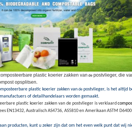
mposteerbare plastic koerier zakken van
postvlieger
, die
va
de
mpost opsplitsen.
mposteerbare plastic koerier zakken van
postvlieger, is het altijd 
de
r manufactuers of detailhandelaars worden gemaakt.
rbare plastic koerier zakken van de postvlieger is
verklaard
compost
ees
EN13432
,
Australisch
AS4736
, AS5810
en Amerikaan
ASTM D64
0
0
 aan producten, kunt u zeker zijn dat om het even welk punt dat wij
ni