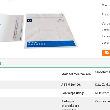
Min. 
Prijs:
Verpa
Levert
Betal
Lever
g
GRAANzak
Maïszetmeelzakken:
ASTM D6400:
D2w Zakk
Eco verpakking:
Milieuvrien
Biologisch
Compostee
afbreekbare