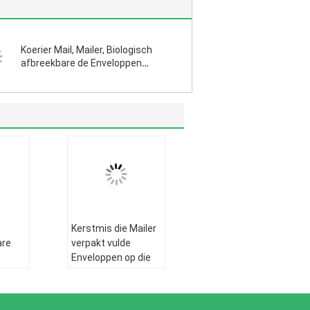
Koerier Mail, Mailer, Biologisch
afbreekbare de Enveloppen
Buitengrootte Matte Metallic Red
Bubble van het Post Holografische
Kussen
Kerstmis die Mailer
are
verpakt vulde
Enveloppen op die
zakken, Bel Mailers,
de Opgevulde
Verpakkende