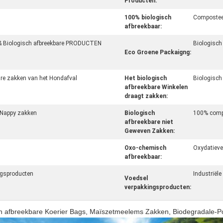
Producten:
100% biologisch
Compostee
afbreekbaar:
& Biologisch afbreekbare PRODUCTEN
Biologisch
Eco Groene Packaigng:
are zakken van het Hondafval
Het biologisch
Biologisch
afbreekbare Winkelen
draagt zakken:
 Nappy zakken
Biologisch
100% compo
afbreekbare niet
Geweven Zakken:
Oxo-chemisch
Oxydatieve
afbreekbaar:
ngsproducten
Industriël
Voedsel
verpakkingsproducten:
h afbreekbare Koerier Bags, Maïszetmeelems Zakken, Biodegradale-Po