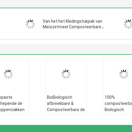
Van het het Kledingstukpak van
Maïszetmeel Composteerbare
Zakken van de Doekmailer de
iting.
Zakkenbiocompost DOEK PAC
 voor
bouwstijl-in Handvat dat Mailer-
Zakken verscheept
epaste
BioBiologisch
100%
chepende de
afbreekbare &
composteerb
loppenzakken
Composteerbare de
Biologisch
lastarch
POSTzakken van
afbreekbare
rs, Biologisch
maïszetmeeleco,
Mailers,
ekbare Poly
COMPOSTEERBARE
Verpakkende