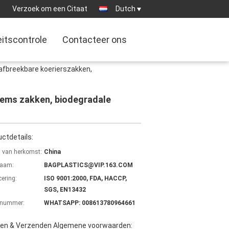
:
Verzoek om een Citaat
Dutch
eitscontrole
Contacteer ons
afbreekbare koerierszakken,
lems zakken, biodegradale
ctdetails:
s van herkomst:
China
aam:
BAGPLASTICS@VIP.163.COM
cering:
ISO 9001:2000, FDA, HACCP,
SGS, EN13432
lnummer:
WHATSAPP: 008613780964661
len & Verzenden Algemene voorwaarden: