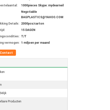
bestelaantal:
1000pieces Skype: mydearneil
Negotiable
BAGPLASTICS@YAHOO.COM
kking Details:
2000pcs/carton
ijd:
15 DAGEN
ingscondities:
T/T
ing vermogen:
1 miljoen per maand
Contact
ken
en
delijk
rbare Producten