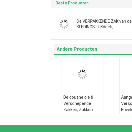
Beste Producten
De VERPAKKENDE ZAK van de
KLEDINGSTUKdoek,
COMPOSTEERBARE HUIS
ESSENTIËLE, Zelfklevende Slu
Metaal Verschepende Zakken
Andere Producten
Post, Pak
De douane die &
Aang
Verschepende
Vers
Zakken, Zakken
Enve
voor Kleding of
van P
Post, Waterdichte
Maile
Zelfklevend post,
afbre