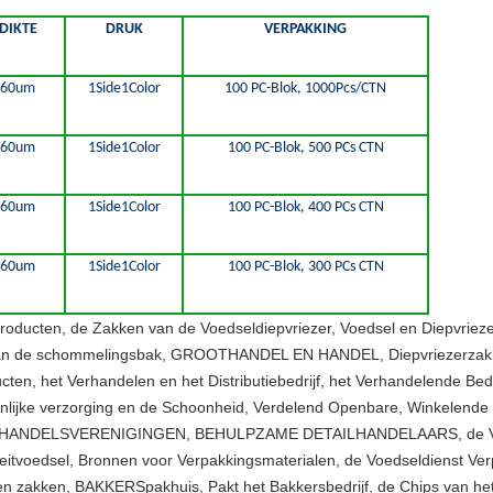
DIKTE
DRUK
VERPAKKING
60um
1Side1Color
100 PC-Blok, 1000Pcs/CTN
60um
1Side1Color
100 PC-Blok, 500 PCs CTN
60um
1Side1Color
100 PC-Blok, 400 PCs CTN
60um
1Side1Color
100 PC-Blok, 300 PCs CTN
ducten, de Zakken van de Voedseldiepvriezer, Voedsel en Diepvriez
an de schommelingsbak, GROOTHANDEL EN HANDEL, Diepvriezerzakken,
en, het Verhandelen en het Distributiebedrijf, het Verhandelende Bedrijf
oonlijke verzorging en de Schoonheid, Verdelend Openbare, Winkelend
p, HANDELSVERENIGINGEN, BEHULPZAME DETAILHANDELAARS, de Vereni
iteitvoedsel, Bronnen voor Verpakkingsmaterialen, de Voedseldienst Ve
 zakken, BAKKERSpakhuis, Pakt het Bakkersbedrijf, de Chips van het V