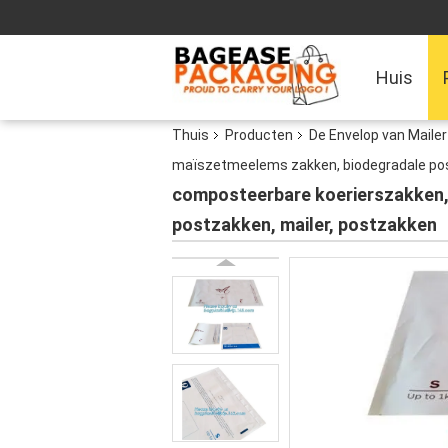
Huis
Thuis
Producten
De Envelop van Maile
maïszetmeelems zakken, biodegradale pos
composteerbare koerierszakken,
postzakken, mailer, postzakken